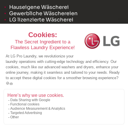
Hauseigene Wäscherei
Gewerbliche Wäschereien
LG lizenzierte Wäscherei
Ressourcen
Fallstudien
Broschüren
Neuigkeiten
Angebot anfordern
Für Vertriebshändler
Über uns
Angebot anfordern
Cookie Policy
Privacy Statement
© Bright World
Datenschutzbestimmungen