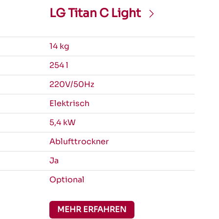
LG Titan C Light
14 kg
254 l
220V/50Hz
Elektrisch
5,4 kW
Ablufttrockner
Ja
Optional
MEHR ERFAHREN