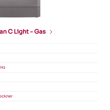
tan C Light - Gas
0Hz
ockner