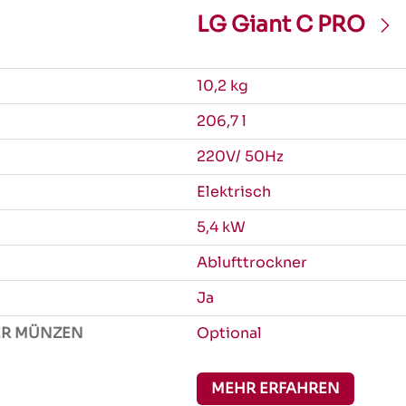
LG Giant C PRO
10,2 kg
206,7 l
220V/ 50Hz
Elektrisch
5,4 kW
Ablufttrockner
Ja
ER MÜNZEN
Optional
MEHR ERFAHREN