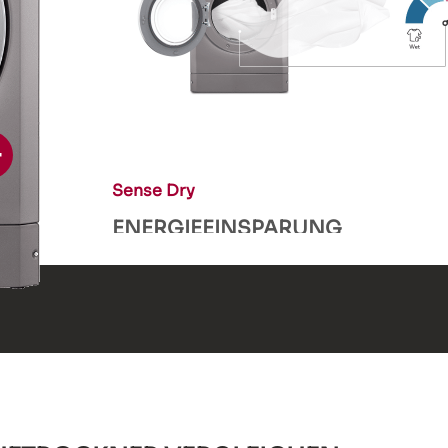
Sense Dry
ENERGIEEINSPARUNG
Der Temperatur- und Feuchtigkeitssenso
Feuchtigkeit der Wäsche und passt die 