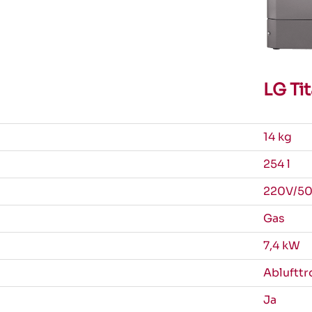
LG Ti
14 kg
254 l
220V/5
Gas
7,4 kW
Ablufttr
Ja