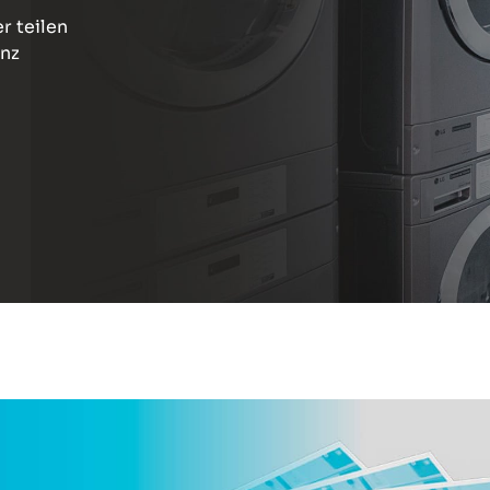
r teilen
anz