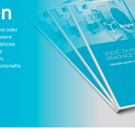
en
ind oder
nsere
blicke
e
n,
sionelle