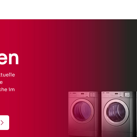
en
tuelle
ue
che im