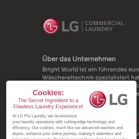
Über das Unternehmen
Bright World ist ein führendes eu
Wäschereitechnik spezialisiert h
dienstleistungen, bereitgestellt 
und Kundenzufriedenheit im Mitte
Wäschereiausstattung
Seg
Gewerbliche
Hau